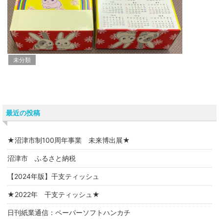
未分類
最近の投稿
★沼津市制100周年事業 未来博出展★
沼津市 ふるさと納税
【2024年版】干支ティッシュ
★2022年 干支ティッシュ★
日刊紙業通信：ペーパーソフトハンカチ